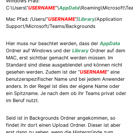
Windows Pfad:
C:\Users\“
USERNAME
“\
AppData
\Roaming\Microsoft\Te
Mac Pfad: /Users/“
USERNAME
“/
Library
/Application
Support/Microsoft/Teams/Backgrounds
Hier muss nur beachtet werden, dass der
AppData
Ordner auf Windows und der
Library
Ordner auf dem
MAC, erst sichtbar gemacht werden müssen. Im
Standard sind diese ausgeblendet und können nicht
gesehen werden. Zudem ist der “
USERNAME
“ eine
benutzerspezifischer Name und bei jedem Anwender
anders. In der Regel ist dies der eigene Name oder
ein Spitzname. Je nach dem ob ihr Teams privat oder
im Beruf nutzt.
Seid ist in Backgrounds Ordner angekommen, so
findet ihr dort einen Upload Ordner. Dieser ist aber
erst dann zu sehen, wenn die Hintergründe zum